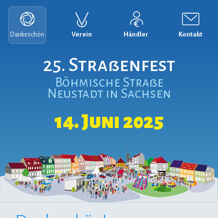
Navigation
überspringen
Dankeschön
Verein
Händler
Kontakt
25. Straßenfest
Böhmische Straße
Neustadt in Sachsen
14. Juni 2025